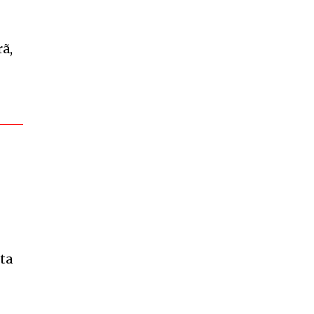
rã,
ta