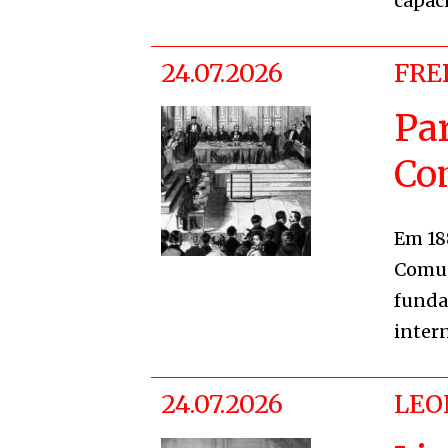
capac
24.07.2026
FRE
Par
Co
Em 188
Comun
funda
inter
24.07.2026
LEO