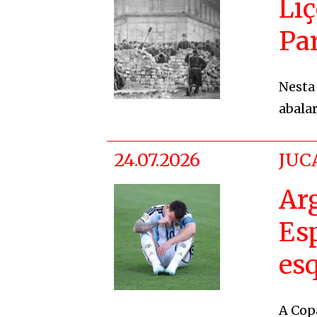
Li
Pa
Nesta
abala
24.07.2026
JUC
Ar
Es
es
A Copa