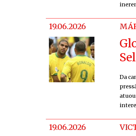
inere
19.06.2026
MÁR
Gl
Sel
Da ca
press
atuou
intere
19.06.2026
VIC