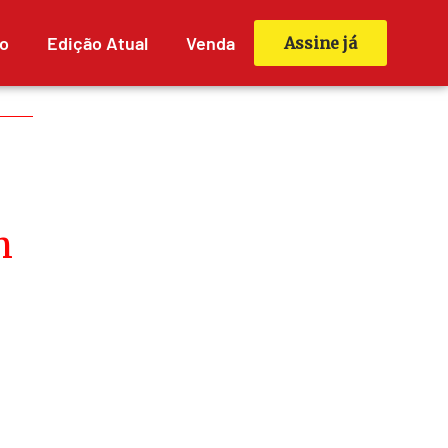
o
Edição Atual
Venda
Assine já
m