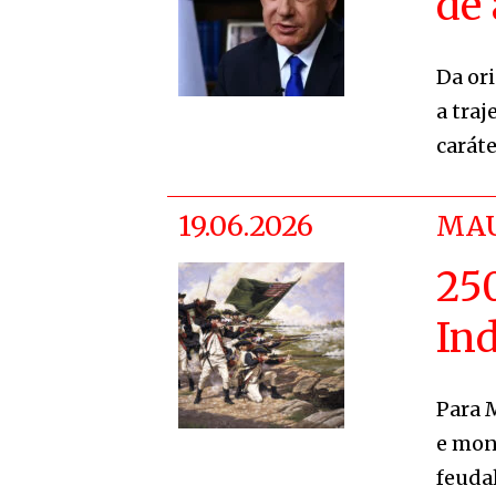
de
Da ori
a tra
caráte
19.06.2026
MAU
25
In
Para 
e mon
feuda