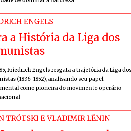
idade de dominar a natureza
DRICH ENGELS
a a História da Liga dos
munistas
5, Friedrich Engels resgata a trajetória da Liga do
istas (1836-1852), analisando seu papel
mental como pioneira do movimento operário
nacional
N TRÓTSKI E VLADIMIR LÊNIN