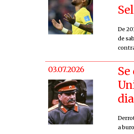
Sel
De 20
de sa
contra
03.07.2026
Se 
Uni
dia
Derro
a buro