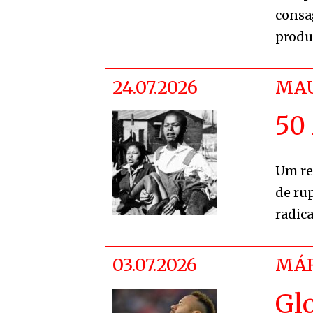
consa
produz
24.07.2026
MAU
50
Um re
de ru
radic
03.07.2026
MÁR
Gl