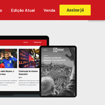
o
Edição Atual
Venda
Assine já