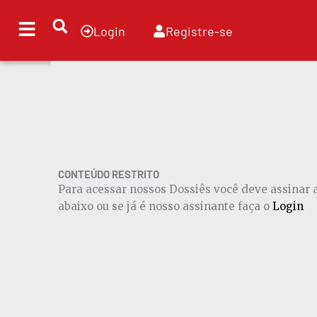
Ir
para
Login
Registre-se
o
conteúdo
CONTEÚDO RESTRITO
Para acessar nossos Dossiês você deve assinar
abaixo ou se já é nosso assinante faça o
Login