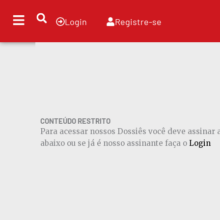
Ir
para
Login
Registre-se
o
conteúdo
CONTEÚDO RESTRITO
Para acessar nossos Dossiês você deve assinar
abaixo ou se já é nosso assinante faça o
Login