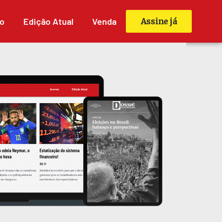
o
Edição Atual
Venda
Assine já