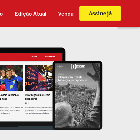
o
Edição Atual
Venda
Assine já