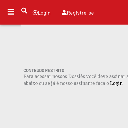
Ir
para
Login
Registre-se
o
conteúdo
CONTEÚDO RESTRITO
Para acessar nossos Dossiês você deve assinar
abaixo ou se já é nosso assinante faça o
Login