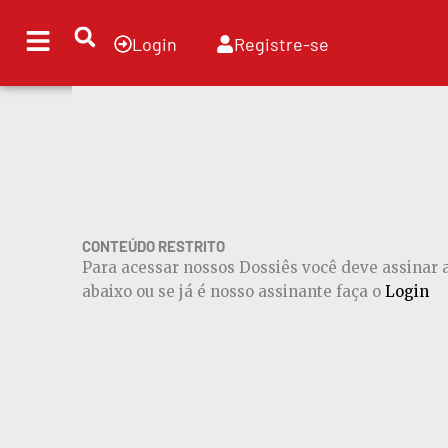
Ir
para
Login
Registre-se
o
conteúdo
CONTEÚDO RESTRITO
Para acessar nossos Dossiês você deve assinar
abaixo ou se já é nosso assinante faça o
Login