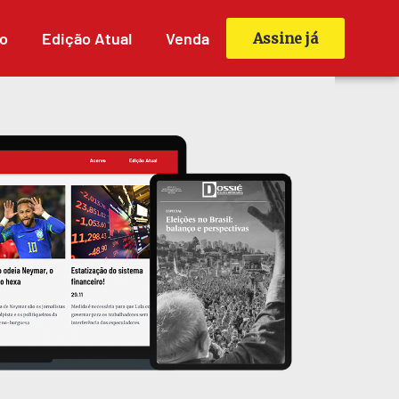
o
Edição Atual
Venda
Assine já