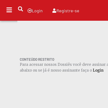
Ir
para
Login
Registre-se
o
conteúdo
CONTEÚDO RESTRITO
Para acessar nossos Dossiês você deve assinar
abaixo ou se já é nosso assinante faça o
Login