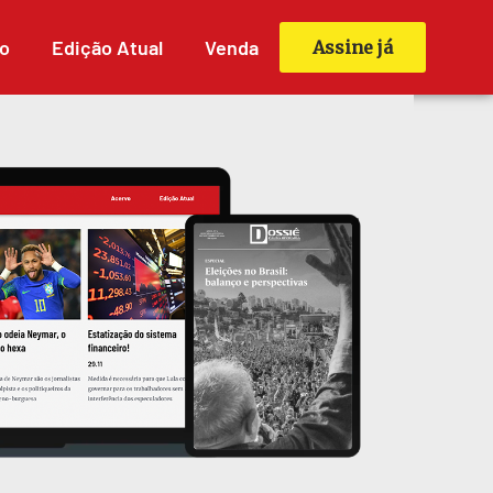
o
Edição Atual
Venda
Assine já