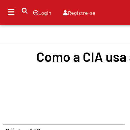
Ir
para
Login
Registre-se
o
conteúdo
Como a CIA usa 