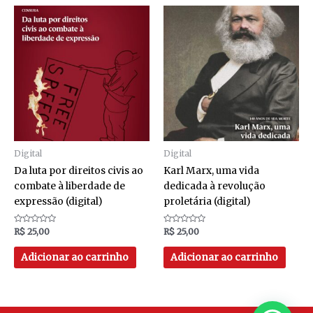
Digital
Digital
Da luta por direitos civis ao
Karl Marx, uma vida
combate à liberdade de
dedicada à revolução
expressão (digital)
proletária (digital)
Avaliação
Avaliação
R$
25,00
R$
25,00
0
0
de
de
5
5
Adicionar ao carrinho
Adicionar ao carrinho