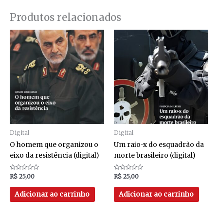
Produtos relacionados
Digital
Digital
O homem que organizou o
Um raio-x do esquadrão da
eixo da resistência (digital)
morte brasileiro (digital)
Avaliação
Avaliação
R$
25,00
R$
25,00
0
0
de
de
5
5
Adicionar ao carrinho
Adicionar ao carrinho